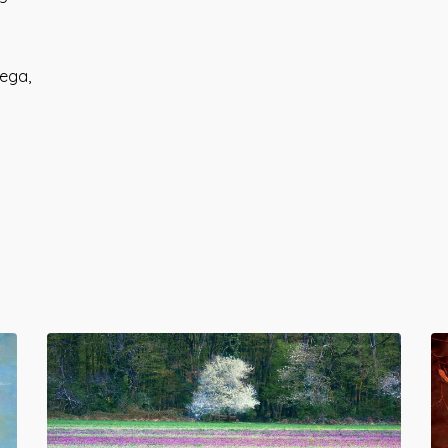
šega,