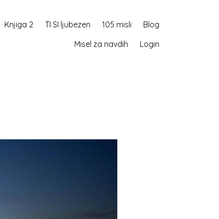
Knjiga 2
TI SI ljubezen
105 misli
Blog
Misel za navdih
Login