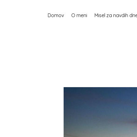
Domov
O meni
Misel za navdih dn